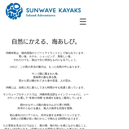
​自然にかえる、海あしび。
沖縄本島は、国内屈指のリゾートアイランドとして知られています。
青い海、ホテル、ショッピング、美味しい食。
それだけでも、旅は十分に特別なものになるでしょう。
けれど、この島の本当の魅力は、もっと自然の中にあります。
サンゴ礁に囲まれた海。
亜熱帯の森を渡る風。
昔から受け継がれてきた食や音楽、人の営み。
沖縄には、自然と共に暮らしてきた時間が今も色濃く残っています。
サンウェーブカヤックス
では、沖縄本島北部をメインフィールドに、シー
カヤックを通して“本来の沖縄”を体感する旅をご案内しています。
穏やかなサンゴ礁の海をのんびり漕ぐ時間。
外洋のうねりを越え、無人の海岸を目指す冒険。
初心者向けのツアーから、外洋を旅する本格ツーリングまで。
自然との距離が近い海だからこそ味わえる時間があります。
ただ景色を見るだけではなく、風や潮、海の匂いを感じながら進むこと。
海あしびの先にある、“自然にかえる感覚”を届けたいと考えています。