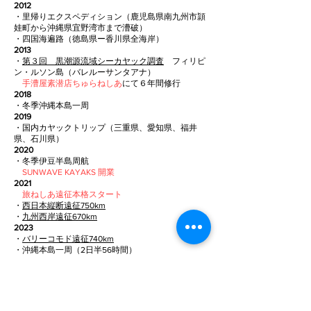
2012
・里帰りエクスペディション（鹿児島県南九州市頴
娃町から沖縄県宜野湾市まで漕破）
・
四国海遍路（徳島県ー香川県全海岸）
2013
・
第３回 黒潮源流域シーカヤック調査
フィリピ
ン・ルソン島（バレルーサンタアナ）
手漕屋素潜店ちゅらねしあ
にて６年間修行
2018
・冬季沖縄本島一周
2019
・国内カヤックトリップ（三重県、愛知県、福井
県、石川県）
2020
・冬季伊豆半島周航
SUNWAVE KAYAKS 開業
2021
旅ねしあ遠征本格スタート
​・
西日本縦断遠征750km
・
九州西岸遠征670km
2023
・
バリーコモド遠征740km
・沖縄本島一周（2日半56時間）
2024
・
西パプアーマルク遠征730km
2025
・
フィジー遠征600km
2026