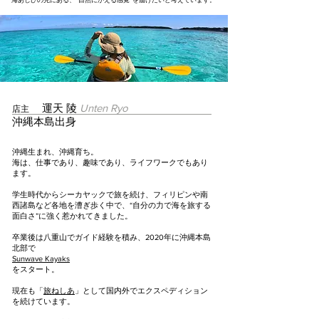
運天 陵
Unten Ryo
店主
​沖縄本島出身
沖縄生まれ、沖縄育ち。
海は、仕事であり、趣味であり、ライフワークでもあり
ます。
学生時代からシーカヤックで旅を続け、フィリピンや南
西諸島など各地を漕ぎ歩く中で、“自分の力で海を旅する
面白さ”に強く惹かれてきました。
卒業後は八重山でガイド経験を積み、2020年に沖縄本島
北部で
Sunwave Kayaks
をスタート。
現在も「
旅ねしあ
」として国内外でエクスペディション
を続けています。