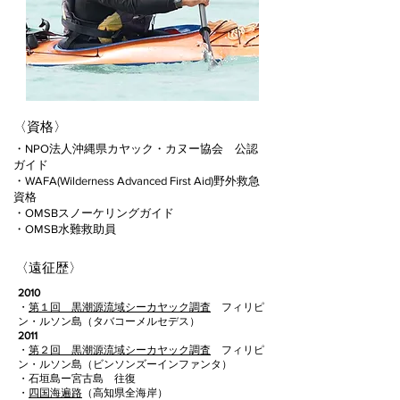
​〈資格〉
・NPO法人沖縄県カヤック・カヌー協会 公認
ガイド
・WAFA(Wilderness Advanced First Aid)野外救急
資格
・OMSBスノーケリングガイド
・​OMSB水難救助員
​〈遠征歴〉
2010
・
第１回 黒潮源流域シーカヤック調査
フィリピ
ン・ルソン島（タバコーメルセデス）
2011
・
第２回 黒潮源流域シーカヤック調査
フィリピ
ン・ルソン島（ビンソンズーインファンタ）
・石垣島ー宮古島 往復
・
四国海遍路
（高知県全海岸）