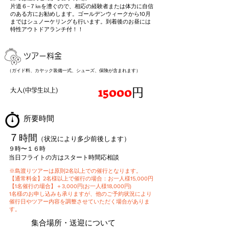
片道６−７㎞を漕ぐので、相応の経験者または体力に自信
のある方にお勧めします。ゴールデンウィークから10月
まではシュノーケリングも行います。到着後のお昼には
特性アウトドアランチ付！！
ツアー料金
（​ガイド料、カヤック装備一式、シューズ、保険が含まれます）
15000
円
大人(中学生以上)
​所要時間
７
時間
（状況により多少前後します）
９時〜１６時​
​当日フライトの方はスタート時間応相談
※島渡りツアーは原則2名以上での催行となります。
【通常料金】2名様以上で催行の場合：お一人様15,000円
【1名催行の場合】＋3,000円(お一人様18,000円)
​1名様のお申し込みも承りますが、他のご予約状況により
催行日やツアー内容を調整させていただく場合がありま
す。
​集合場所・送迎について