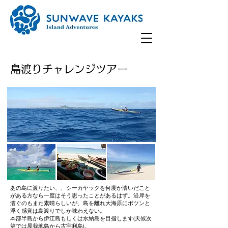
​島渡りチャレンジツアー
あの島に渡りたい、、シーカヤックを何度か漕いだこと
がある方なら一度はそう思ったことがあるはず。沿岸を
漕ぐのもまた素晴らしいが、島を離れ大海原にポツンと
浮く感覚は島渡りでしか味わえない。
本部半島から伊江島もしくは水納島を目指します(天候次
第では屋我地島から古宇利島)。