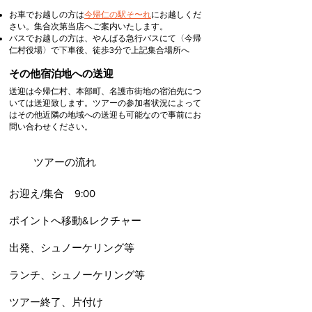
​お車でお越しの方は
今帰仁の駅そ〜れ
にお越しくだ
さい。集合次第当店へご案内いたします。
​バスでお越しの方は、やんばる急行バスにて〈今帰
仁村役場〉で下車後、徒歩3分で上記集合場所へ
​その他宿泊地への送迎
送迎は今帰仁村、本部町、名護市街地の宿泊先につ
いては送迎致します。ツアーの参加者状況によって
はその他近隣の地域への送迎も可能なので事前にお
問い合わせください。
​ツアーの流れ
お迎え/集合 9:00
​ポイントへ移動&レクチャー
​出発、シュノーケリング等
​ランチ、シュノーケリング等
​ツアー終了、片付け